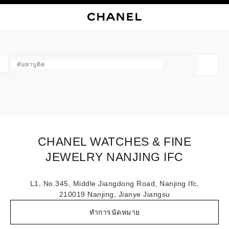
ใช้คอนทราสต์ระดับสูง
ปิดการ์ดบูติก CHANEL WATCHES & FINE JEWELRY NANJING IF
การนำทางหลัก
การนำทางหลัก
ค้นหา
ตะก
บัญ
ค้นหาบูติค
ตำแหน่ง
ข้อเสนอจะแสดงอยู่ใต้แถบค้นหานี้
0 ข้อเสนอที่มีอยู่
แฟชั่น
แว่น
นาฬิกาและเครื่องประดับอัญมณี
น้ำ
ตัวกรองผลลัพธ์โดย:
ตัวกรอง
CHANEL WATCHES & FINE
JEWELRY NANJING IFC
L1, No.345, Middle Jiangdong Road, Nanjing Ifc,
210019 Nanjing, Jianye Jiangsu
ทำการนัดหมาย