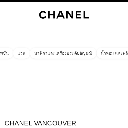
เท่านั้น
์
HANEL
ไฮจิวเวลรี่
ไฟน์จิวเวลรี่
นาฬิกา
แว่นตา
น้ำหอม
เมคอัพ
สกินแคร์
AB
ฟชั่น
แว่น
นาฬิกาและเครื่องประดับอัญมณี
น้ำหอม และผล
งผลลัพธ์โดย:
ง
ัด - หาบูติคที่อยู่ใกล้ที่สุด
าร์ดบูติก CHANEL VANCOUVER SHOES
CHANEL VANCOUVER