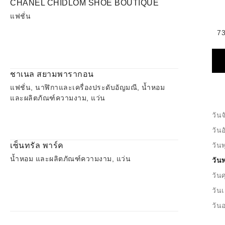
CHANEL CHIDLOM SHOE BOUTIQUE
แฟชั่น
73
ชาเนล สยามพารากอน
แฟชั่น, นาฬิกาและเครื่องประดับอัญมณี, น้ำหอม
และผลิตภัณฑ์ความงาม, แว่น
วันจ
วัน
เซ็นทรัล พาร์ค
วันพ
น้ำหอม และผลิตภัณฑ์ความงาม, แว่น
วัน
วันศ
วันเ
วันอ