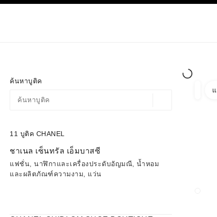
ก
เปิดใช้คอนทราสต์ระดับสูง
เฉพาะในบูติค
ช้อปออนไลน
เกี่ยวกับ C
โอต์กูตูร์
แฟชั่น
ค้นหาบูติค
แ
ตัวกรอ
ตัวกรอ
ตำแหน่งสถานที่ตามพิก
ข้อเสนอจะแสดงอยู่ใต้แถบค้นหานี้
0 ข้อเสนอที่มีอยู่
11
บูติค CHANEL
ไปที่ตัวกรอง
ชาเนล เซ็นทรัล เอ็มบาสซี
แฟชั่น, นาฬิกาและเครื่องประดับอัญมณี, น้ำหอม
และผลิตภัณฑ์ความงาม, แว่น
ปิดก