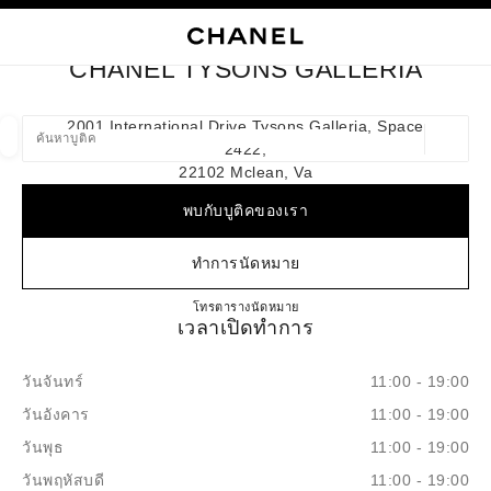
ใช้คอนทราสต์ระดับสูง
ปิดการ์ดบูติก CHANEL TYSONS GALLERIA
การนำทางหลัก
การนำทางหลัก
ค้นหา
ตะก
บัญ
CHANEL TYSONS GALLERIA
ค้นหาบูติค
2001 International Drive Tysons Galleria, Space
2422,
ตำแหน่ง
ข้อเสนอจะแสดงอยู่ใต้แถบค้นหานี้
0 ข้อเสนอที่มีอยู่
22102 Mclean, Va
พบกับบูติคของเรา
แฟชั่น
แว่น
นาฬิกาและเครื่องประดับอัญมณี
น้ำ
ตัวกรองผลลัพธ์โดย:
ตัวกรอง
ทำการนัดหมาย
CHANEL TYSONS GALLERI
โทร
7038470555
ตารางนัดหมาย
เวลาเปิดทำการ
วันจันทร์
11:00 - 19:00
วันอังคาร
11:00 - 19:00
วันพุธ
11:00 - 19:00
วันพฤหัสบดี
11:00 - 19:00