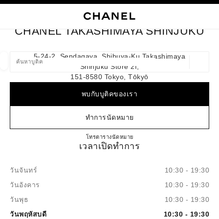
ใช้คอนทราสต์ระดับสูง
ปิดการ์ดบูติก CHANEL TAKASHIMAYA SHINJUKU
การนำทางหลัก
การนำทางหลัก
ค้นหา
ตะก
บัญ
CHANEL TAKASHIMAYA SHINJUKU
ค้นหาบูติค
5-24-2, Sendagaya, Shibuya-Ku Takashimaya
Shinjuku Store 2f,
ตำแหน่ง
ข้อเสนอจะแสดงอยู่ใต้แถบค้นหานี้
0 ข้อเสนอที่มีอยู่
151-8580 Tokyo, Tōkyō
พบกับบูติคของเรา
แฟชั่น
แว่น
นาฬิกาและเครื่องประดับอัญมณี
น้ำ
ตัวกรองผลลัพธ์โดย:
ตัวกรอง
ทำการนัดหมาย
CHANEL TAKASHIMAYA SH
โทร
0120-552-735
ตารางนัดหมาย
เวลาเปิดทำการ
วันจันทร์
10:30 - 19:30
วันอังคาร
10:30 - 19:30
วันพุธ
10:30 - 19:30
วันพฤหัสบดี
10:30 - 19:30