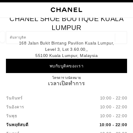
ใช้คอนทราสต์ระดับสูง
ปิดการ์ดบูติก CHANEL SHOE BOUTIQUE KUALA LUMPUR
การนำทางหลัก
การนำทางหลัก
ค้นหา
ตะก
บัญ
CHANEL SHOE BOUTIQUE KUALA
ค้นหาบูติค
LUMPUR
ตำแหน่ง
168 Jalan Bukit Bintang Pavilion Kuala Lumpur,
ข้อเสนอจะแสดงอยู่ใต้แถบค้นหานี้
0 ข้อเสนอที่มีอยู่
Level 3, Lot 3.60.00,,
55100 Kuala Lumpur, Malaysia
แฟชั่น
แว่น
นาฬิกาและเครื่องประดับอัญมณี
น้ำ
ตัวกรองผลลัพธ์โดย:
ตัวกรอง
พบกับบูติคของเรา
CHANEL SHOE BOUTIQUE 
โทร
1-800-813-997
ตารางนัดหมาย
เวลาเปิดทำการ
วันจันทร์
10:00 - 22:00
วันอังคาร
10:00 - 22:00
วันพุธ
10:00 - 22:00
วันพฤหัสบดี
10:00 - 22:00