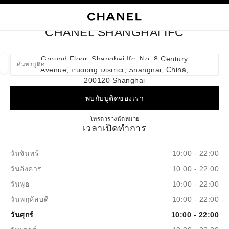
ใช้คอนทราสต์ระดับสูง
ปิดการ์ดบูติก CHANEL SHANGHAI IFC
การนำทางหลัก
การนำทางหลัก
ค้นหา
ตะก
บัญ
CHANEL SHANGHAI IFC
ค้นหาบูติค
Ground Floor, Shanghai Ifc, No. 8 Century
Avenue, Pudong District, Shanghai, China​,
ตำแหน่ง
ข้อเสนอจะแสดงอยู่ใต้แถบค้นหานี้
0 ข้อเสนอที่มีอยู่
200120 Shanghai
พบกับบูติคของเรา
แฟชั่น
แว่น
นาฬิกาและเครื่องประดับอัญมณี
น้ำ
ตัวกรองผลลัพธ์โดย:
ตัวกรอง
CHANEL SHANGHAI IFC
โทร
4009555888
ตารางนัดหมาย
เวลาเปิดทำการ
วันจันทร์
10:00 - 22:00
วันอังคาร
10:00 - 22:00
วันพุธ
10:00 - 22:00
วันพฤหัสบดี
10:00 - 22:00
วันศุกร์
10:00 - 22:00