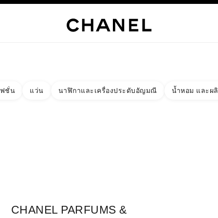
เท่านั้น
์
HANEL
ไฮจิวเวลรี่
ไฟน์จิวเวลรี่
นาฬิกา
แว่นตา
น้ำหอม
เมคอัพ
สกินแคร์
AB
ฟชั่น
แว่น
นาฬิกาและเครื่องประดับอัญมณี
น้ำหอม และผล
งผลลัพธ์โดย:
ง
ัด - หาบูติคที่อยู่ใกล้ที่สุด
าร์ดบูติก CHANEL PARFUMS & BEAUTÉ - IGUATEMI PORTO ALEG
CHANEL PARFUMS &