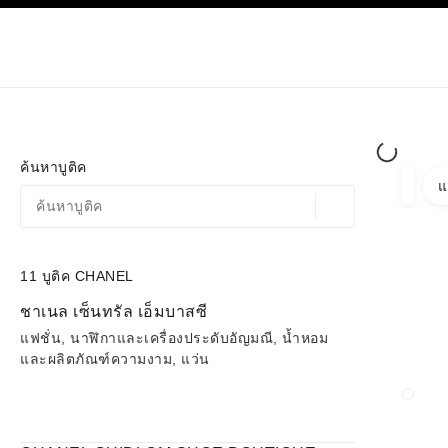
ก
เปิดใช้คอนทราสต์ระดับสูง
เฉพาะในบูติค
ช้อปออนไลน
เกี่ยวกับ C
โอต์กูตูร์
แฟชั่น
ค้นหาบูติค
แ
ตัวกรอ
ตัวกรอ
ตำแหน่งสถานที่ตามพิก
ข้อเสนอจะแสดงอยู่ใต้แถบค้นหานี้
0 ข้อเสนอที่มีอยู่
11
บูติค CHANEL
ไปที่ตัวกรอง
ชาเนล เซ็นทรัล เอ็มบาสซี
แฟชั่น, นาฬิกาและเครื่องประดับอัญมณี, น้ำหอม
และผลิตภัณฑ์ความงาม, แว่น
ปิดก