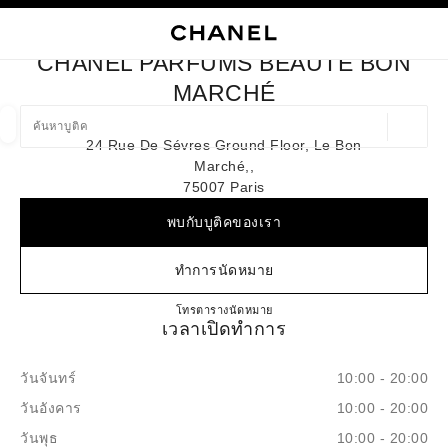
ใช้คอนทราสต์ระดับสูง
ปิดการ์ดบูติก CHANEL PARFUMS BEAUTÉ BON MARCHÉ
การนำทางหลัก
การนำทางหลัก
ค้นหา
ตะก
บัญ
CHANEL PARFUMS BEAUTÉ BON
ค้นหาบูติค
MARCHÉ
ตำแหน่ง
24 Rue De Sévres Ground Floor, Le Bon
ข้อเสนอจะแสดงอยู่ใต้แถบค้นหานี้
0 ข้อเสนอที่มีอยู่
Marché,,
75007 Paris
แฟชั่น
แว่น
นาฬิกาและเครื่องประดับอัญมณี
น้ำ
ตัวกรองผลลัพธ์โดย:
ตัวกรอง
พบกับบูติคของเรา
ทำการนัดหมาย
CHANEL PARFUMS BEAUT
โทร
145491260
ตารางนัดหมาย
เวลาเปิดทำการ
วันจันทร์
10:00 - 20:00
วันอังคาร
10:00 - 20:00
วันพุธ
10:00 - 20:00