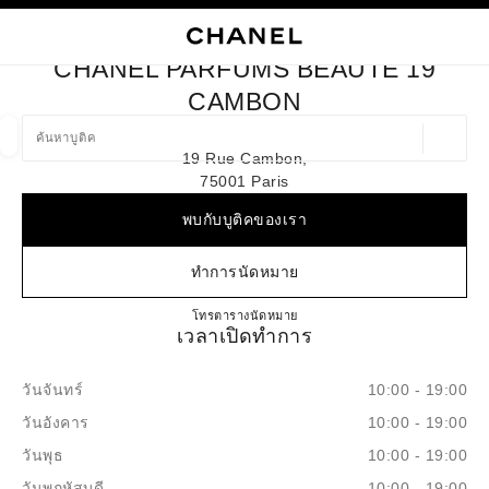
ใช้คอนทราสต์ระดับสูง
ปิดการ์ดบูติก CHANEL PARFUMS BEAUTÉ 19 CAMBON
การนำทางหลัก
การนำทางหลัก
ค้นหา
ตะก
บัญ
CHANEL PARFUMS BEAUTÉ 19
ค้นหาบูติค
CAMBON
ตำแหน่ง
19 Rue Cambon,
ข้อเสนอจะแสดงอยู่ใต้แถบค้นหานี้
0 ข้อเสนอที่มีอยู่
75001 Paris
พบกับบูติคของเรา
แฟชั่น
แว่น
นาฬิกาและเครื่องประดับอัญมณี
น้ำ
ตัวกรองผลลัพธ์โดย:
ตัวกรอง
ทำการนัดหมาย
CHANEL PARFUMS BEAUTÉ
โทร
954290260
ตารางนัดหมาย
เวลาเปิดทำการ
วันจันทร์
10:00 - 19:00
วันอังคาร
10:00 - 19:00
วันพุธ
10:00 - 19:00
วันพฤหัสบดี
10:00 - 19:00