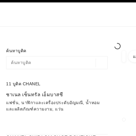
ก
เปิดใช้คอนทราสต์ระดับสูง
เฉพาะในบูติค
ช้อปออนไลน
เกี่ยวกับ C
โอต์กูตูร์
แฟชั่น
ค้นหาบูติค
แ
ตัวกรอ
ตัวกรอ
ตำแหน่งสถานที่ตามพิก
ข้อเสนอจะแสดงอยู่ใต้แถบค้นหานี้
0 ข้อเสนอที่มีอยู่
11
บูติค CHANEL
ไปที่ตัวกรอง
ชาเนล เซ็นทรัล เอ็มบาสซี
แฟชั่น, นาฬิกาและเครื่องประดับอัญมณี, น้ำหอม
และผลิตภัณฑ์ความงาม, แว่น
ปิดกา