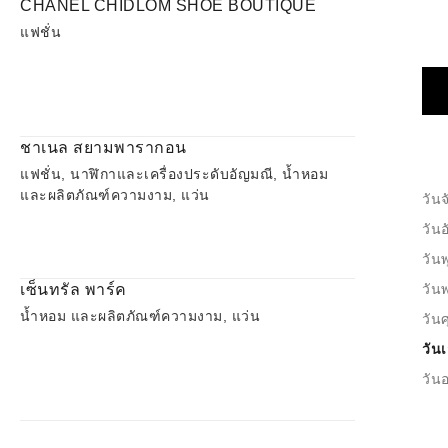
CHANEL CHIDLOM SHOE BOUTIQUE
แฟชั่น
ชาเนล สยามพารากอน
แฟชั่น, นาฬิกาและเครื่องประดับอัญมณี, น้ำหอม
และผลิตภัณฑ์ความงาม, แว่น
วันจ
วัน
วันพ
เซ็นทรัล พาร์ค
วัน
น้ำหอม และผลิตภัณฑ์ความงาม, แว่น
วันศ
วันเ
วันอ