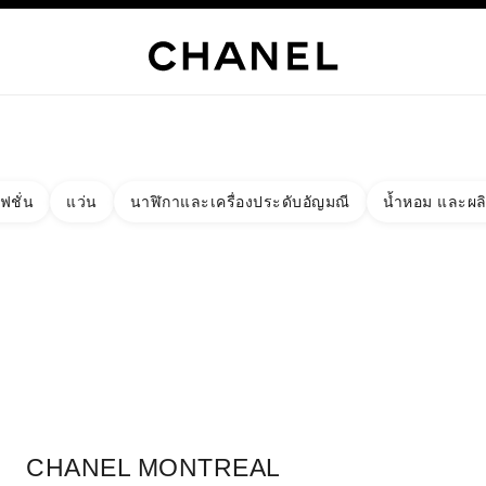
เท่านั้น
์
HANEL
ไฮจิวเวลรี่
ไฟน์จิวเวลรี่
นาฬิกา
แว่นตา
น้ำหอม
เมคอัพ
สกินแคร์
AB
ฟชั่น
แว่น
นาฬิกาและเครื่องประดับอัญมณี
น้ำหอม และผล
งผลลัพธ์โดย:
ง
ัด - หาบูติคที่อยู่ใกล้ที่สุด
ร์ดบูติก CHANEL MONTREAL
CHANEL MONTREAL