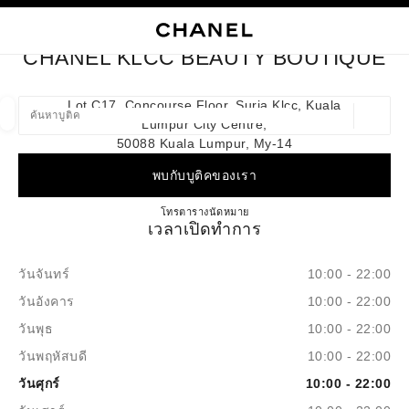
ใช้คอนทราสต์ระดับสูง
ปิดการ์ดบูติก CHANEL KLCC BEAUTY BOUTIQUE
การนำทางหลัก
การนำทางหลัก
ค้นหา
ตะก
บัญ
CHANEL KLCC BEAUTY BOUTIQUE
ค้นหาบูติค
Lot C17, Concourse Floor, Suria Klcc, Kuala
Lumpur City Centre,
ตำแหน่ง
ข้อเสนอจะแสดงอยู่ใต้แถบค้นหานี้
0 ข้อเสนอที่มีอยู่
50088 Kuala Lumpur, My-14
พบกับบูติคของเรา
แฟชั่น
แว่น
นาฬิกาและเครื่องประดับอัญมณี
น้ำ
ตัวกรองผลลัพธ์โดย:
ตัวกรอง
CHANEL KLCC BEAUTY BO
โทร
1800 812 838
ตารางนัดหมาย
เวลาเปิดทำการ
วันจันทร์
10:00 - 22:00
วันอังคาร
10:00 - 22:00
วันพุธ
10:00 - 22:00
วันพฤหัสบดี
10:00 - 22:00
วันศุกร์
10:00 - 22:00