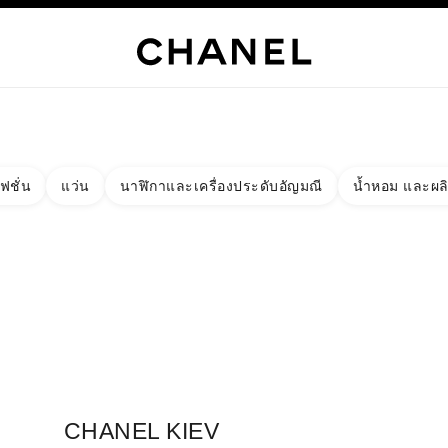
เท่านั้น
์
HANEL
ไฮจิวเวลรี่
ไฟน์จิวเวลรี่
นาฬิกา
แว่นตา
น้ำหอม
เมคอัพ
สกินแคร์
AB
ฟชั่น
แว่น
นาฬิกาและเครื่องประดับอัญมณี
น้ำหอม และผล
งผลลัพธ์โดย:
ง
ัด - หาบูติคที่อยู่ใกล้ที่สุด
ร์ดบูติก CHANEL KIEV
CHANEL KIEV