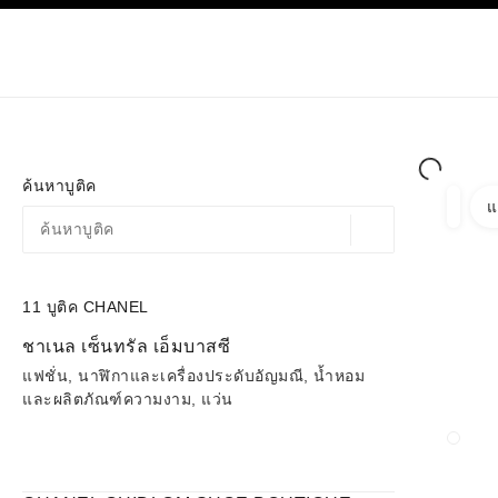
ก
เปิดใช้คอนทราสต์ระดับสูง
เฉพาะในบูติค
ช้อปออนไลน
เกี่ยวกับ C
โอต์กูตูร์
แฟชั่น
ค้นหาบูติค
แ
ตัวกรอ
ตัวกรอ
ตำแหน่งสถานที่ตามพิก
ข้อเสนอจะแสดงอยู่ใต้แถบค้นหานี้
0 ข้อเสนอที่มีอยู่
11
บูติค CHANEL
ไปที่ตัวกรอง
ชาเนล เซ็นทรัล เอ็มบาสซี
แฟชั่น, นาฬิกาและเครื่องประดับอัญมณี, น้ำหอม
และผลิตภัณฑ์ความงาม, แว่น
ปิดกา