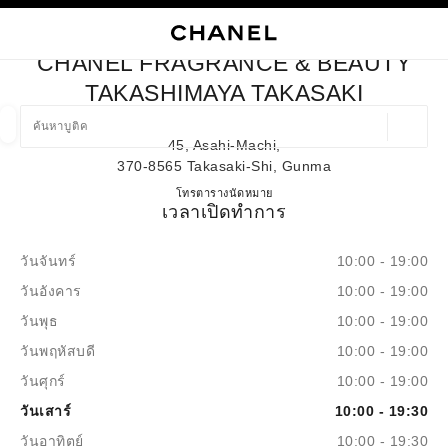
ใช้คอนทราสต์ระดับสูง
ปิดการ์ดบูติก CHANEL FRAGRANCE & BEAUTY TAKASHIMAYA T
การนำทางหลัก
การนำทางหลัก
ค้นหา
ตะก
บัญ
CHANEL FRAGRANCE & BEAUTY
ค้นหาบูติค
TAKASHIMAYA TAKASAKI
ตำแหน่ง
45, Asahi-Machi,
ข้อเสนอจะแสดงอยู่ใต้แถบค้นหานี้
0 ข้อเสนอที่มีอยู่
370-8565 Takasaki-Shi, Gunma
CHANEL FRAGRANCE & BE
โทร
027-330-3917
ตารางนัดหมาย
แฟชั่น
แว่น
เวลาเปิดทำการ
นาฬิกาและเครื่องประดับอัญมณี
น้ำ
ตัวกรองผลลัพธ์โดย:
ตัวกรอง
วันจันทร์
10:00 - 19:00
วันอังคาร
10:00 - 19:00
วันพุธ
10:00 - 19:00
วันพฤหัสบดี
10:00 - 19:00
วันศุกร์
10:00 - 19:00
วันเสาร์
10:00 - 19:30
วันอาทิตย์
10:00 - 19:30