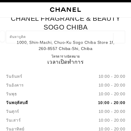
ใช้คอนทราสต์ระดับสูง
ปิดการ์ดบูติก CHANEL FRAGRANCE & BEAUTY SOGO CHIBA
การนำทางหลัก
การนำทางหลัก
ค้นหา
ตะก
บัญ
CHANEL FRAGRANCE & BEAUTY
ค้นหาบูติค
SOGO CHIBA
ตำแหน่ง
1000, Shin-Machi, Chuo-Ku Sogo Chiba Store 1f,
ข้อเสนอจะแสดงอยู่ใต้แถบค้นหานี้
0 ข้อเสนอที่มีอยู่
260-8557 Chiba-Shi, Chiba
CHANEL FRAGRANCE & BE
โทร
043-245-8459
ตารางนัดหมาย
แฟชั่น
แว่น
เวลาเปิดทำการ
นาฬิกาและเครื่องประดับอัญมณี
น้ำ
ตัวกรองผลลัพธ์โดย:
ตัวกรอง
วันจันทร์
10:00 - 20:00
วันอังคาร
10:00 - 20:00
วันพุธ
10:00 - 20:00
วันพฤหัสบดี
10:00 - 20:00
วันศุกร์
10:00 - 20:00
วันเสาร์
10:00 - 20:00
วันอาทิตย์
10:00 - 20:00