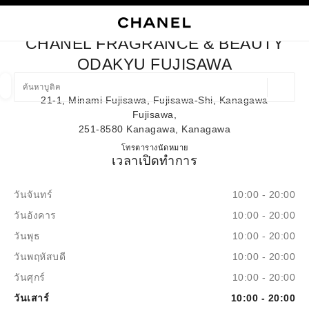
ก
เปิดใช้คอนทราสต์ระดับสูง
ปิดการ์ดบูติก CHANEL FRAGRANCE & BEAUTY ODAKYU FUJIS
CHANEL FRAGRANCE & BEAUTY
เฉพาะในบูติคเท่านั้น
ช้อปออนไลน์
เกี่ยวกับ CHANEL
โอต์กูตูร์
แฟชั่น
ไฮจิวเวลรี่
ไฟน์จิวเวลรี่
นาฬิกา
แว่นตา
น้ำหอม
เมคอัพ
สกินแคร์
ค้นหาบูติค
ODAKYU FUJISAWA
ตำแหน่ง
21-1, Minami Fujisawa, Fujisawa-Shi, Kanagawa
ข้อเสนอจะแสดงอยู่ใต้แถบค้นหานี้
0 ข้อเสนอที่มีอยู่
Fujisawa,
251-8580 Kanagawa, Kanagawa
แฟชั่น
แว่น
นาฬิกาและเครื่องประดับอัญมณี
น้ำ
CHANEL FRAGRANCE & BE
โทร
0466-50-0641
ตารางนัดหมาย
ตัวกรองผลลัพธ์โดย:
ตัวกรอง
เวลาเปิดทำการ
วันจันทร์
10:00 - 20:00
วันอังคาร
10:00 - 20:00
วันพุธ
10:00 - 20:00
วันพฤหัสบดี
10:00 - 20:00
วันศุกร์
10:00 - 20:00
วันเสาร์
10:00 - 20:00