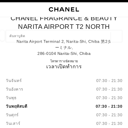
ใช้คอนทราสต์ระดับสูง
ปิดการ์ดบูติก CHANEL FRAGRANCE & BEAUTY NARITA AIRPOR
การนำทางหลัก
การนำทางหลัก
ค้นหา
ตะก
บัญ
CHANEL FRAGRANCE & BEAUTY
ค้นหาบูติค
NARITA AIRPORT T2 NORTH
ตำแหน่ง
Narita Airport Terminal 2, Narita-Shi, Chiba 第2タ
ข้อเสนอจะแสดงอยู่ใต้แถบค้นหานี้
0 ข้อเสนอที่มีอยู่
ーミナル,
286-0104 Narita-Shi, Chiba
แฟชั่น
แว่น
นาฬิกาและเครื่องประดับอัญมณี
น้ำ
CHANEL FRAGRANCE & BEA
โทร
0120-191-625
ตารางนัดหมาย
ตัวกรองผลลัพธ์โดย:
ตัวกรอง
เวลาเปิดทำการ
วันจันทร์
07:30 - 21:30
วันอังคาร
07:30 - 21:30
วันพุธ
07:30 - 21:30
วันพฤหัสบดี
07:30 - 21:30
วันศุกร์
07:30 - 21:30
วันเสาร์
07:30 - 21:30