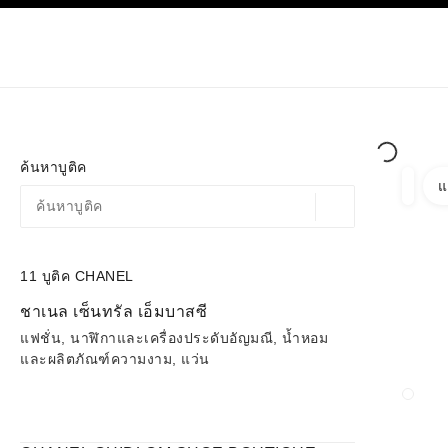
ก
เปิดใช้คอนทราสต์ระดับสูง
เฉพาะในบูติค
ช้อปออนไลน
เกี่ยวกับ C
โอต์กูตูร์
แฟชั่น
ค้นหาบูติค
แ
ตัวกรอ
ตัวกรอ
ตำแหน่งสถานที่ตามพิก
ข้อเสนอจะแสดงอยู่ใต้แถบค้นหานี้
0 ข้อเสนอที่มีอยู่
11
บูติค CHANEL
ไปที่ตัวกรอง
ชาเนล เซ็นทรัล เอ็มบาสซี
แฟชั่น, นาฬิกาและเครื่องประดับอัญมณี, น้ำหอม
และผลิตภัณฑ์ความงาม, แว่น
ปิดก