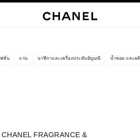
เท่านั้น
์
HANEL
ไฮจิวเวลรี่
ไฟน์จิวเวลรี่
นาฬิกา
แว่นตา
น้ำหอม
เมคอัพ
สกินแคร์
AB
ฟชั่น
แว่น
นาฬิกาและเครื่องประดับอัญมณี
น้ำหอม และผล
งผลลัพธ์โดย:
ง
ัด - หาบูติคที่อยู่ใกล้ที่สุด
าร์ดบูติก CHANEL FRAGRANCE & BEAUTY NAHA AIRPORT NORT
CHANEL FRAGRANCE &