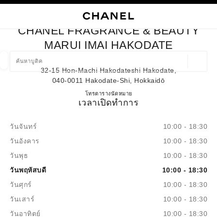
ใช้คอนทราสต์ระดับสูง
ปิดการ์ดบูติก CHANEL FRAGRANCE & BEAUTY MARUI IMAI HA
การนำทางหลัก
การนำทางหลัก
ค้นหา
ตะก
บัญ
CHANEL FRAGRANCE & BEAUTY
ค้นหาบูติค
MARUI IMAI HAKODATE
ตำแหน่ง
32-15 Hon-Machi Hakodateshi Hakodate,
ข้อเสนอจะแสดงอยู่ใต้แถบค้นหานี้
0 ข้อเสนอที่มีอยู่
040-0011 Hakodate-Shi, Hokkaidō
CHANEL FRAGRANCE & BE
โทร
0138-32-1167
ตารางนัดหมาย
แฟชั่น
แว่น
เวลาเปิดทำการ
นาฬิกาและเครื่องประดับอัญมณี
น้ำ
ตัวกรองผลลัพธ์โดย:
ตัวกรอง
วันจันทร์
10:00 - 18:30
วันอังคาร
10:00 - 18:30
วันพุธ
10:00 - 18:30
วันพฤหัสบดี
10:00 - 18:30
วันศุกร์
10:00 - 18:30
วันเสาร์
10:00 - 18:30
วันอาทิตย์
10:00 - 18:30