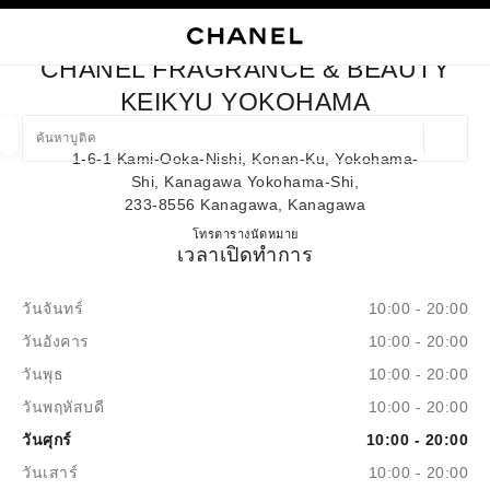
ใช้คอนทราสต์ระดับสูง
ปิดการ์ดบูติก CHANEL FRAGRANCE & BEAUTY KEIKYU YOKOH
การนำทางหลัก
การนำทางหลัก
ค้นหา
ตะก
บัญ
CHANEL FRAGRANCE & BEAUTY
ค้นหาบูติค
KEIKYU YOKOHAMA
ตำแหน่ง
1-6-1 Kami-Ooka-Nishi, Konan-Ku, Yokohama-
ข้อเสนอจะแสดงอยู่ใต้แถบค้นหานี้
0 ข้อเสนอที่มีอยู่
Shi, Kanagawa Yokohama-Shi,
233-8556 Kanagawa, Kanagawa
แฟชั่น
แว่น
นาฬิกาและเครื่องประดับอัญมณี
น้ำ
CHANEL FRAGRANCE & B
โทร
045-848-7197
ตารางนัดหมาย
ตัวกรองผลลัพธ์โดย:
ตัวกรอง
เวลาเปิดทำการ
วันจันทร์
10:00 - 20:00
วันอังคาร
10:00 - 20:00
วันพุธ
10:00 - 20:00
วันพฤหัสบดี
10:00 - 20:00
วันศุกร์
10:00 - 20:00
วันเสาร์
10:00 - 20:00