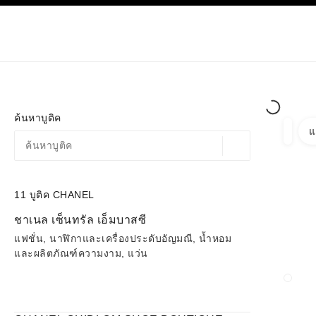
ก
เปิดใช้คอนทราสต์ระดับสูง
เฉพาะในบูติค
ช้อปออนไลน
เกี่ยวกับ C
โอต์กูตูร์
แฟชั่น
ค้นหาบูติค
แ
ตัวกรอ
ตัวกรอ
ตำแหน่งสถานที่ตามพิก
ข้อเสนอจะแสดงอยู่ใต้แถบค้นหานี้
0 ข้อเสนอที่มีอยู่
11
บูติค CHANEL
ไปที่ตัวกรอง
ชาเนล เซ็นทรัล เอ็มบาสซี
แฟชั่น, นาฬิกาและเครื่องประดับอัญมณี, น้ำหอม
และผลิตภัณฑ์ความงาม, แว่น
ปิดก