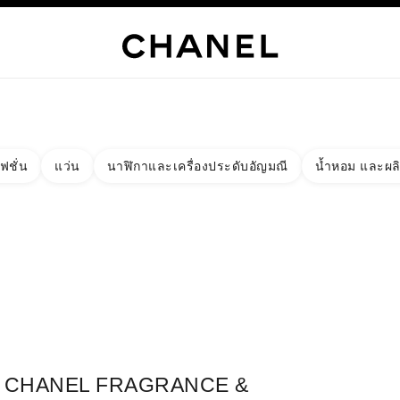
เท่านั้น
์
HANEL
ไฮจิวเวลรี่
ไฟน์จิวเวลรี่
นาฬิกา
แว่นตา
น้ำหอม
เมคอัพ
สกินแคร์
AB
ฟชั่น
แว่น
นาฬิกาและเครื่องประดับอัญมณี
น้ำหอม และผล
งผลลัพธ์โดย:
ง
ัด - หาบูติคที่อยู่ใกล้ที่สุด
าร์ดบูติก CHANEL FRAGRANCE & BEAUTY KAWANISHI HANKYU
CHANEL FRAGRANCE &