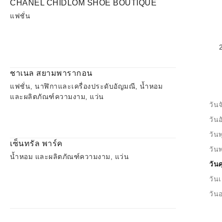
CHANEL CHIDLOM SHOE BOUTIQUE
แฟชั่น
ชาเนล สยามพารากอน
แฟชั่น, นาฬิกาและเครื่องประดับอัญมณี, น้ำหอม
และผลิตภัณฑ์ความงาม, แว่น
วันจ
วัน
วันพ
เซ็นทรัล พาร์ค
วัน
น้ำหอม และผลิตภัณฑ์ความงาม, แว่น
วันศ
วันเ
วันอ