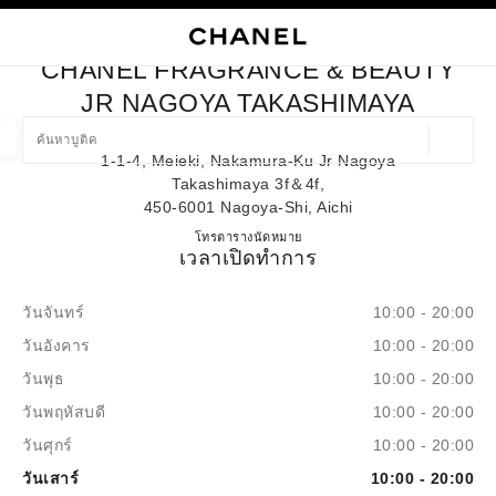
ใช้คอนทราสต์ระดับสูง
ปิดการ์ดบูติก CHANEL FRAGRANCE & BEAUTY JR NAGOYA TA
การนำทางหลัก
การนำทางหลัก
ค้นหา
ตะก
บัญ
CHANEL FRAGRANCE & BEAUTY
ค้นหาบูติค
JR NAGOYA TAKASHIMAYA
ตำแหน่ง
1-1-4, Meieki, Nakamura-Ku Jr Nagoya
ข้อเสนอจะแสดงอยู่ใต้แถบค้นหานี้
0 ข้อเสนอที่มีอยู่
Takashimaya 3f＆4f,
450-6001 Nagoya-Shi, Aichi
แฟชั่น
แว่น
นาฬิกาและเครื่องประดับอัญมณี
น้ำ
CHANEL FRAGRANCE & BE
โทร
052-566-8376
ตารางนัดหมาย
ตัวกรองผลลัพธ์โดย:
ตัวกรอง
เวลาเปิดทำการ
วันจันทร์
10:00 - 20:00
วันอังคาร
10:00 - 20:00
วันพุธ
10:00 - 20:00
วันพฤหัสบดี
10:00 - 20:00
วันศุกร์
10:00 - 20:00
วันเสาร์
10:00 - 20:00