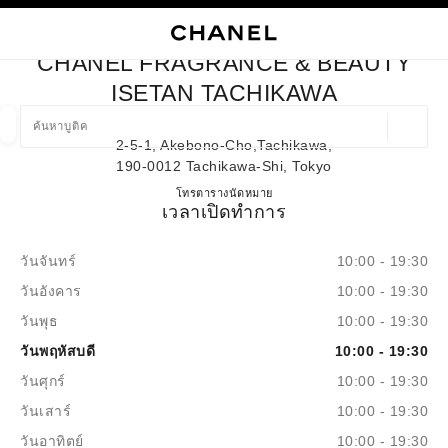
ใช้คอนทราสต์ระดับสูง
ปิดการ์ดบูติก CHANEL FRAGRANCE & BEAUTY ISETAN TACHIK
การนำทางหลัก
การนำทางหลัก
ค้นหา
ตะก
บัญ
CHANEL FRAGRANCE & BEAUTY
ค้นหาบูติค
ISETAN TACHIKAWA
ตำแหน่ง
2-5-1, Akebono-Cho,tachikawa,
ข้อเสนอจะแสดงอยู่ใต้แถบค้นหานี้
0 ข้อเสนอที่มีอยู่
190-0012 Tachikawa-Shi, Tokyo
CHANEL FRAGRANCE & BE
โทร
042-540-8407
ตารางนัดหมาย
แฟชั่น
แว่น
เวลาเปิดทำการ
นาฬิกาและเครื่องประดับอัญมณี
น้ำ
ตัวกรองผลลัพธ์โดย:
ตัวกรอง
วันจันทร์
10:00 - 19:30
วันอังคาร
10:00 - 19:30
วันพุธ
10:00 - 19:30
วันพฤหัสบดี
10:00 - 19:30
วันศุกร์
10:00 - 19:30
วันเสาร์
10:00 - 19:30
วันอาทิตย์
10:00 - 19:30