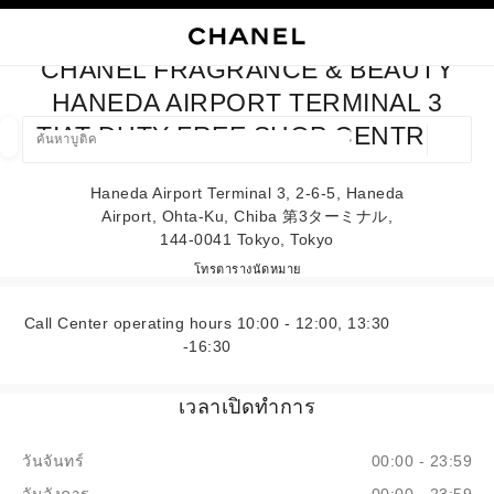
ใช้คอนทราสต์ระดับสูง
ปิดการ์ดบูติก CHANEL FRA
การนำทางหลัก
การนำทางหลัก
ค้นหา
ตะก
บัญ
CHANEL FRAGRANCE & BEAUTY
ค้นหาบูติค
HANEDA AIRPORT TERMINAL 3
TIAT DUTY FREE SHOP CENTRAL
ตำแหน่ง
ข้อเสนอจะแสดงอยู่ใต้แถบค้นหานี้
0 ข้อเสนอที่มีอยู่
Haneda Airport Terminal 3, 2-6-5, Haneda
Airport, Ohta-Ku, Chiba 第3ターミナル,
แฟชั่น
แว่น
นาฬิกาและเครื่องประดับอัญมณี
น้ำ
144-0041 Tokyo, Tokyo
ตัวกรองผลลัพธ์โดย:
ตัวกรอง
CHANEL FRAGRANCE & BEA
โทร
0120-610-489
ตารางนัดหมาย
Call Center operating hours 10:00 - 12:00, 13:30
-16:30
เวลาเปิดทำการ
วันจันทร์
00:00 - 23:59