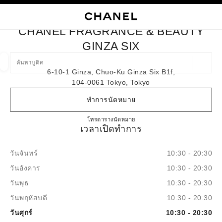
ใช้คอนทราสต์ระดับสูง
ปิดการ์ดบูติก CHANEL FRAGRANCE & BEAUTY GINZA SIX
การนำทางหลัก
การนำทางหลัก
ค้นหา
ตะก
บัญ
CHANEL FRAGRANCE & BEAUTY
ค้นหาบูติค
GINZA SIX
ตำแหน่ง
6-10-1 Ginza, Chuo-Ku Ginza Six B1f,
ข้อเสนอจะแสดงอยู่ใต้แถบค้นหานี้
0 ข้อเสนอที่มีอยู่
104-0061 Tokyo, Tokyo
ทำการนัดหมาย
แฟชั่น
แว่น
นาฬิกาและเครื่องประดับอัญมณี
น้ำ
ตัวกรองผลลัพธ์โดย:
ตัวกรอง
CHANEL FRAGRANCE & BEA
โทร
03-6386-7777
ตารางนัดหมาย
เวลาเปิดทำการ
วันจันทร์
10:30 - 20:30
วันอังคาร
10:30 - 20:30
วันพุธ
10:30 - 20:30
วันพฤหัสบดี
10:30 - 20:30
วันศุกร์
10:30 - 20:30