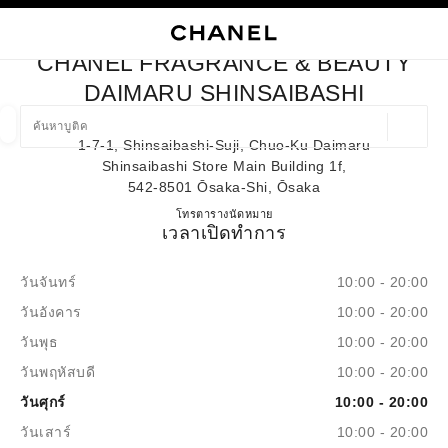
ใช้คอนทราสต์ระดับสูง
ปิดการ์ดบูติก CHANEL FRAGRANCE & BEAUTY DAIMARU SHINS
การนำทางหลัก
การนำทางหลัก
ค้นหา
ตะก
บัญ
CHANEL FRAGRANCE & BEAUTY
ค้นหาบูติค
DAIMARU SHINSAIBASHI
ตำแหน่ง
1-7-1, Shinsaibashi-Suji, Chuo-Ku Daimaru
ข้อเสนอจะแสดงอยู่ใต้แถบค้นหานี้
0 ข้อเสนอที่มีอยู่
Shinsaibashi Store Main Building 1f,
542-8501 Ōsaka-Shi, Ōsaka
แฟชั่น
แว่น
นาฬิกาและเครื่องประดับอัญมณี
น้ำ
CHANEL FRAGRANCE & BE
โทร
06-6282-1230
ตารางนัดหมาย
ตัวกรองผลลัพธ์โดย:
ตัวกรอง
เวลาเปิดทำการ
วันจันทร์
10:00 - 20:00
วันอังคาร
10:00 - 20:00
วันพุธ
10:00 - 20:00
วันพฤหัสบดี
10:00 - 20:00
วันศุกร์
10:00 - 20:00
วันเสาร์
10:00 - 20:00