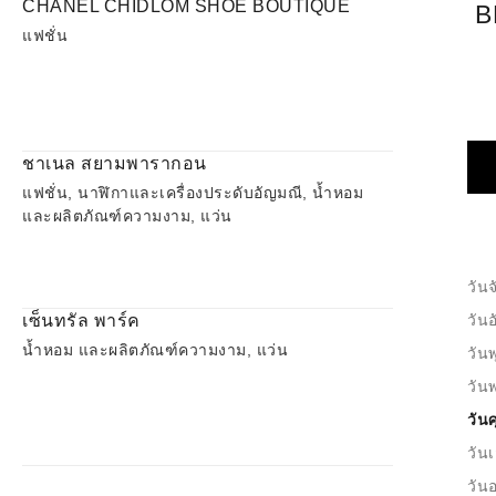
CHANEL CHIDLOM SHOE BOUTIQUE
B
แฟชั่น
ชาเนล สยามพารากอน
แฟชั่น, นาฬิกาและเครื่องประดับอัญมณี, น้ำหอม
และผลิตภัณฑ์ความงาม, แว่น
วันจ
เซ็นทรัล พาร์ค
วัน
น้ำหอม และผลิตภัณฑ์ความงาม, แว่น
วันพ
วัน
วันศ
วันเ
วันอ