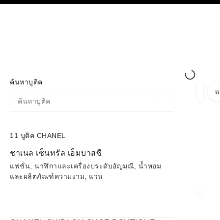
ก
เปิดใช้คอนทราสต์ระดับสูง
เฉพาะในบูติค
ช้อปออนไลน
เกี่ยวกับ C
โอต์กูตูร์
แฟชั่น
ค้นหาบูติค
แ
ตัวกรอ
ตัวกรอ
ตำแหน่งสถานที่ตามพิก
ข้อเสนอจะแสดงอยู่ใต้แถบค้นหานี้
0 ข้อเสนอที่มีอยู่
11
บูติค CHANEL
ไปที่ตัวกรอง
ชาเนล เซ็นทรัล เอ็มบาสซี
แฟชั่น, นาฬิกาและเครื่องประดับอัญมณี, น้ำหอม
และผลิตภัณฑ์ความงาม, แว่น
ปิดก