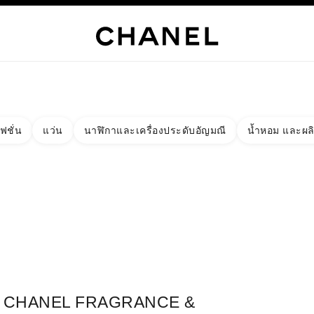
เท่านั้น
์
HANEL
ไฮจิวเวลรี่
ไฟน์จิวเวลรี่
นาฬิกา
แว่นตา
น้ำหอม
เมคอัพ
สกินแคร์
AB
ฟชั่น
แว่น
นาฬิกาและเครื่องประดับอัญมณี
น้ำหอม และผล
งผลลัพธ์โดย:
ง
ัด - หาบูติคที่อยู่ใกล้ที่สุด
าร์ดบูติก CHANEL FRAGRANCE & BEAUTY COUNTER ÅHLÉNS C
CHANEL FRAGRANCE &