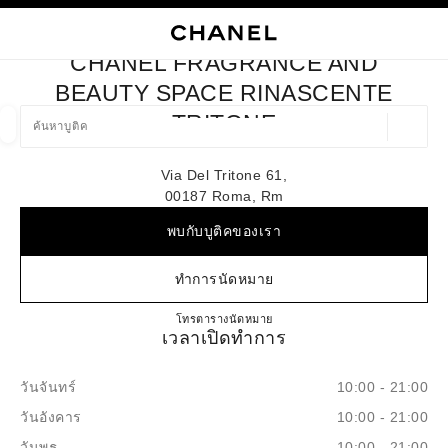
ใช้คอนทราสต์ระดับสูง
ปิดการ์ดบูติก CHANEL FRAGRANCE AND BEAUTY SPACE RINA
การนำทางหลัก
การนำทางหลัก
ค้นหา
ตะก
บัญ
CHANEL FRAGRANCE AND
ค้นหาบูติค
BEAUTY SPACE RINASCENTE
TRITONE
ตำแหน่ง
ข้อเสนอจะแสดงอยู่ใต้แถบค้นหานี้
0 ข้อเสนอที่มีอยู่
Via Del Tritone 61,
00187 Roma, Rm
แฟชั่น
แว่น
นาฬิกาและเครื่องประดับอัญมณี
น้ำ
ตัวกรองผลลัพธ์โดย:
ตัวกรอง
พบกับบูติคของเรา
ทำการนัดหมาย
CHANEL FRAGRANCE AND 
โทร
0687916114
ตารางนัดหมาย
เวลาเปิดทำการ
วันจันทร์
10:00 - 21:00
วันอังคาร
10:00 - 21:00
วันพุธ
10:00 - 21:00