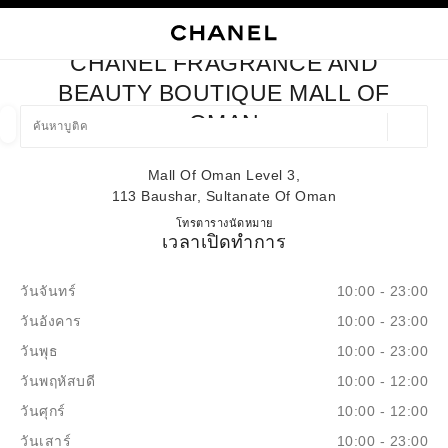
ใช้คอนทราสต์ระดับสูง
ปิดการ์ดบูติก CHANEL FRAGRANCE AND BEAUTY BOUTIQUE 
การนำทางหลัก
การนำทางหลัก
ค้นหา
ตะก
บัญ
CHANEL FRAGRANCE AND
ค้นหาบูติค
BEAUTY BOUTIQUE MALL OF
OMAN
ตำแหน่ง
ข้อเสนอจะแสดงอยู่ใต้แถบค้นหานี้
0 ข้อเสนอที่มีอยู่
Mall Of Oman Level 3,
113 Baushar, Sultanate Of Oman
แฟชั่น
แว่น
นาฬิกาและเครื่องประดับอัญมณี
น้ำ
ตัวกรองผลลัพธ์โดย:
ตัวกรอง
CHANEL Fragrance and Beauty 
โทร
22700274
ตารางนัดหมาย
เวลาเปิดทำการ
วันจันทร์
10:00 - 23:00
วันอังคาร
10:00 - 23:00
วันพุธ
10:00 - 23:00
วันพฤหัสบดี
10:00 - 12:00
วันศุกร์
10:00 - 12:00
วันเสาร์
10:00 - 23:00