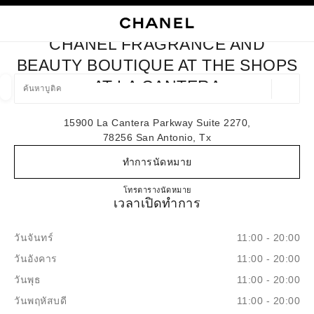
ใช้คอนทราสต์ระดับสูง
ปิดการ์ดบูติก CHANEL FRAGRANCE AND BEAUTY BOUTIQUE A
การนำทางหลัก
การนำทางหลัก
ค้นหา
ตะก
บัญ
CHANEL FRAGRANCE AND
ค้นหาบูติค
BEAUTY BOUTIQUE AT THE SHOPS
AT LA CANTERA
ตำแหน่ง
ข้อเสนอจะแสดงอยู่ใต้แถบค้นหานี้
0 ข้อเสนอที่มีอยู่
15900 La Cantera Parkway Suite 2270,
78256 San Antonio, Tx
แฟชั่น
แว่น
นาฬิกาและเครื่องประดับอัญมณี
น้ำ
ตัวกรองผลลัพธ์โดย:
ตัวกรอง
ทำการนัดหมาย
CHANEL Fragrance and Beauty bo
โทร
(210) 503-8918
ตารางนัดหมาย
เวลาเปิดทำการ
วันจันทร์
11:00 - 20:00
วันอังคาร
11:00 - 20:00
วันพุธ
11:00 - 20:00
วันพฤหัสบดี
11:00 - 20:00