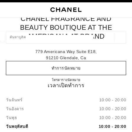
ใช้คอนทราสต์ระดับสูง
ปิดการ์ดบูติก CHANEL FRAGRANCE AND BEAUTY BOUTIQUE A
การนำทางหลัก
การนำทางหลัก
ค้นหา
ตะก
บัญ
CHANEL FRAGRANCE AND
ค้นหาบูติค
BEAUTY BOUTIQUE AT THE
AMERICANA AT BRAND
ตำแหน่ง
ข้อเสนอจะแสดงอยู่ใต้แถบค้นหานี้
0 ข้อเสนอที่มีอยู่
779 Americana Way Suite E18,
91210 Glendale, Ca
แฟชั่น
แว่น
นาฬิกาและเครื่องประดับอัญมณี
น้ำ
ตัวกรองผลลัพธ์โดย:
ตัวกรอง
ทำการนัดหมาย
CHANEL Fragrance and Beauty bo
โทร
747.330.0041
ตารางนัดหมาย
เวลาเปิดทำการ
วันจันทร์
10:00 - 20:00
วันอังคาร
10:00 - 20:00
วันพุธ
10:00 - 20:00
วันพฤหัสบดี
10:00 - 20:00