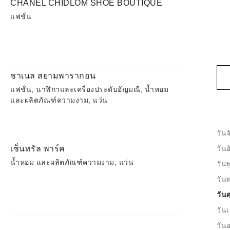
CHANEL CHIDLOM SHOE BOUTIQUE
แฟชั่น
ชาเนล สยามพารากอน
แฟชั่น, นาฬิกาและเครื่องประดับอัญมณี, น้ำหอม
และผลิตภัณฑ์ความงาม, แว่น
วันจ
เซ็นทรัล พาร์ค
วัน
น้ำหอม และผลิตภัณฑ์ความงาม, แว่น
วันพ
วัน
วันศ
วันเ
วันอ