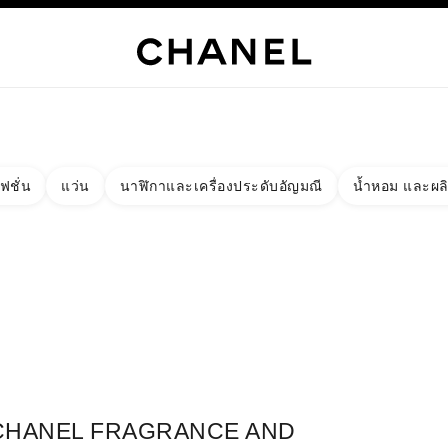
เท่านั้น
์
HANEL
ไฮจิวเวลรี่
ไฟน์จิวเวลรี่
นาฬิกา
แว่นตา
น้ำหอม
เมคอัพ
สกินแคร์
AB
ฟชั่น
แว่น
นาฬิกาและเครื่องประดับอัญมณี
น้ำหอม และผล
งผลลัพธ์โดย:
ง
ัด - หาบูติคที่อยู่ใกล้ที่สุด
าร์ดบูติก CHANEL FRAGRANCE AND BEAUTY BOUTIQUE AT AVE
CHANEL FRAGRANCE AND