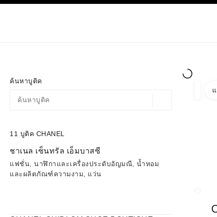
ก
เปิดใช้คอนทราสต์ระดับสูง
เฉพาะในบูติค
ช้อปออนไลน
เกี่ยวกับ C
โอต์กูตูร์
แฟชั่น
ค้นหาบูติค
แ
ตัวกรอ
ตัวกรอ
ตำแหน่งสถานที่ตามพิก
ข้อเสนอจะแสดงอยู่ใต้แถบค้นหานี้
0 ข้อเสนอที่มีอยู่
11
บูติค CHANEL
ไปที่ตัวกรอง
ชาเนล เซ็นทรัล เอ็มบาสซี
แฟชั่น, นาฬิกาและเครื่องประดับอัญมณี, น้ำหอม
และผลิตภัณฑ์ความงาม, แว่น
ปิดก