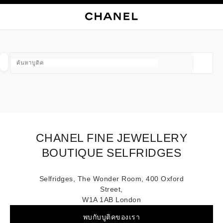
ใช้คอนทราสต์ระดับสูง
ปิดการ์ดบูติก CHANEL FINE JEWELLERY BOUTIQUE SELFRIDG
การนำทางหลัก
การนำทางหลัก
ค้นหา
ตะก
บัญ
ค้นหาบูติค
ตำแหน่ง
ข้อเสนอจะแสดงอยู่ใต้แถบค้นหานี้
0 ข้อเสนอที่มีอยู่
แฟชั่น
แว่น
นาฬิกาและเครื่องประดับอัญมณี
น้ำ
ตัวกรองผลลัพธ์โดย:
ตัวกรอง
CHANEL FINE JEWELLERY
BOUTIQUE SELFRIDGES
Selfridges, The Wonder Room, 400 Oxford
Street,
W1A 1AB London
พบกับบูติคของเรา