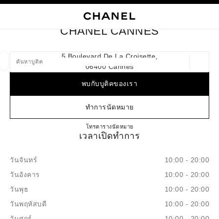
ใช้คอนทราสต์ระดับสูง
ปิดการ์ดบูติก CHANEL CANNES
การนำทางหลัก
การนำทางหลัก
ค้นหา
ตะก
บัญ
CHANEL CANNES
ค้นหาบูติค
5 Boulevard De La Croisette,
06400 Cannes
ตำแหน่ง
ข้อเสนอจะแสดงอยู่ใต้แถบค้นหานี้
0 ข้อเสนอที่มีอยู่
พบกับบูติคของเรา
แฟชั่น
แว่น
นาฬิกาและเครื่องประดับอัญมณี
น้ำ
ตัวกรองผลลัพธ์โดย:
ทำการนัดหมาย
ตัวกรอง
CHANEL CANNES
โทร
+33 04 93 38 55 05
ตารางนัดหมาย
เวลาเปิดทำการ
วันจันทร์
10:00 - 20:00
วันอังคาร
10:00 - 20:00
วันพุธ
10:00 - 20:00
วันพฤหัสบดี
10:00 - 20:00
วันศุกร์
10:00 - 20:00