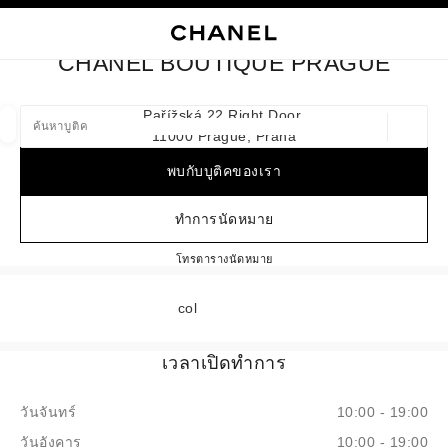
ใช้คอนทราสต์ระดับสูง
ปิดการ์ดบูติก CHANEL BOUTIQUE PRAGUE
การนำทางหลัก
การนำทางหลัก
ค้นหา
ตะก
บัญ
CHANEL BOUTIQUE PRAGUE
ค้นหาบูติค
Pařížská 22 Right Door,
11000 Prague, Praha
ตำแหน่ง
ข้อเสนอจะแสดงอยู่ใต้แถบค้นหานี้
0 ข้อเสนอที่มีอยู่
พบกับบูติคของเรา
แฟชั่น
แว่น
นาฬิกาและเครื่องประดับอัญมณี
น้ำ
ตัวกรองผลลัพธ์โดย:
ทำการนัดหมาย
ตัวกรอง
CHANEL BOUTIQUE PRAGU
โทร
+420 296677960
ตารางนัดหมาย
col
เวลาเปิดทำการ
วันจันทร์
10:00 - 19:00
วันอังคาร
10:00 - 19:00