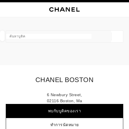
ใช้คอนทราสต์ระดับสูง
ปิดการ์ดบูติก CHANEL BOSTON
การนำทางหลัก
การนำทางหลัก
ค้นหา
ตะก
บัญ
ค้นหาบูติค
ตำแหน่ง
ข้อเสนอจะแสดงอยู่ใต้แถบค้นหานี้
0 ข้อเสนอที่มีอยู่
แฟชั่น
แว่น
นาฬิกาและเครื่องประดับอัญมณี
น้ำ
ตัวกรองผลลัพธ์โดย:
ตัวกรอง
CHANEL BOSTON
6 Newbury Street,
02116 Boston, Ma
พบกับบูติคของเรา
ทำการนัดหมาย