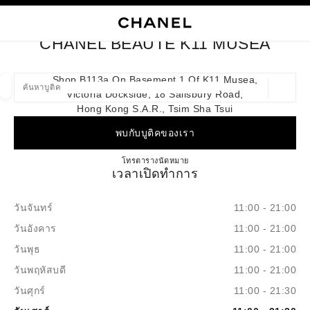
ใช้คอนทราสต์ระดับสูง
ปิดการ์ดบูติก CHANEL BEAUTÉ K11 MUSEA
การนำทางหลัก
การนำทางหลัก
ค้นหา
ตะก
บัญ
CHANEL BEAUTÉ K11 MUSEA
ค้นหาบูติค
Shop B113a On Basement 1 Of K11 Musea,
Victoria Dockside, 18 Salisbury Road,
ตำแหน่ง
ข้อเสนอจะแสดงอยู่ใต้แถบค้นหานี้
0 ข้อเสนอที่มีอยู่
Hong Kong S.a.r., Tsim Sha Tsui
พบกับบูติคของเรา
แฟชั่น
แว่น
นาฬิกาและเครื่องประดับอัญมณี
น้ำ
ตัวกรองผลลัพธ์โดย:
ตัวกรอง
CHANEL BEAUTÉ K11 MUS
โทร
36225281
ตารางนัดหมาย
เวลาเปิดทำการ
วันจันทร์
11:00 - 21:00
วันอังคาร
11:00 - 21:00
วันพุธ
11:00 - 21:00
วันพฤหัสบดี
11:00 - 21:00
วันศุกร์
11:00 - 21:30