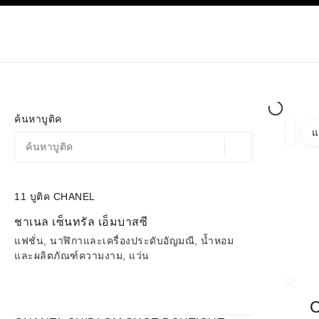
ก
เปิดใช้คอนทราสต์ระดับสูง
เฉพาะในบูติค
ช้อปออนไลน
เกี่ยวกับ C
โอต์กูตูร์
แฟชั่น
ค้นหาบูติค
แ
ตัวกรอ
ตัวกรอ
ตำแหน่งสถานที่ตามพิก
ข้อเสนอจะแสดงอยู่ใต้แถบค้นหานี้
0 ข้อเสนอที่มีอยู่
11
บูติค CHANEL
ไปที่ตัวกรอง
ชาเนล เซ็นทรัล เอ็มบาสซี
แฟชั่น, นาฬิกาและเครื่องประดับอัญมณี, น้ำหอม
และผลิตภัณฑ์ความงาม, แว่น
ปิดกา