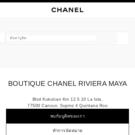
ใช้คอนทราสต์ระดับสูง
ปิดการ์ดบูติก BOUTIQUE CHANEL RIVIERA MAYA
การนำทางหลัก
การนำทางหลัก
ค้นหา
ตะก
บัญ
ค้นหาบูติค
ตำแหน่ง
ข้อเสนอจะแสดงอยู่ใต้แถบค้นหานี้
0 ข้อเสนอที่มีอยู่
แฟชั่น
แว่น
นาฬิกาและเครื่องประดับอัญมณี
น้ำ
ตัวกรองผลลัพธ์โดย:
ตัวกรอง
BOUTIQUE CHANEL RIVIERA MAYA
Blvd Kukulcan Km 12.5 10 La Isla,
77500 Cancun, Supmz 4 Quintana Roo
พบกับบูติคของเรา
ทำการนัดหมาย