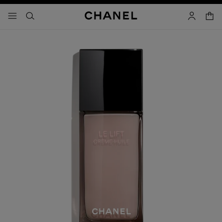
ใช้คอนทราสต์ระดับสูง
ตะกร้
เมนู - การนำทางหลัก
- การนำทางหลัก
ค้นหา
บัญชีผู้ใช้