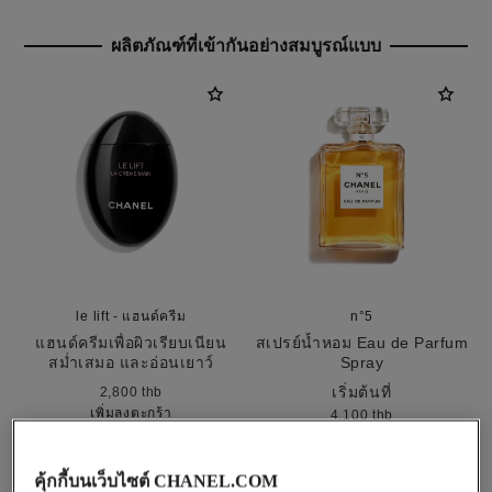
ผลิตภัณฑ์ที่เข้ากันอย่างสมบูรณ์แบบ
le lift - แฮนด์ครีม
n°5
แฮนด์ครีมเพื่อผิวเรียบเนียน
สเปรย์น้ำหอม Eau de Parfum
สม่ำเสมอ และอ่อนเยาว์
Spray
อ้างอิง 141640
อ้างอิง 125530
เริ่มต้นที่
2,800 thb
เพิ่มลงตะกร้า
4,100 thb
เพิ่มลงตะกร้า
คุ้กกี้บนเว็บไซต์ CHANEL.COM