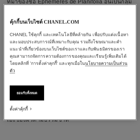
ที่มาของชื่อ Éphémères de Planifolia อันเป็นกลุ่ม
โมเลกุลที่พบได้ในฝักอ่อนของพืชชนิดนี้
Éphémères จะช่วยให้เอ็นไซม์ที่ปกป้อง 'ปัจจัย
คุ้กกี้บนเว็บไซต์ CHANEL.COM
สำคัญ' ของผิวทำงาน และทำให้เอ็นไซม์เหล่านี้
กลายเป็นตัวเร่งในการฟื้นฟูผิว เมื่อเป็นเรื่องการ
CHANEL ใช้คุกกี้ และเทคโนโลยีที่คล้ายกัน เพื่อปรับแต่งเนื้อหา
สร้างสรรค์ผลิตภัณฑ์​ SUBLIMAGE แล้ว เวลาคือ
และมอบประสบการณ์ที่เหมาะกับคุณ รวมถึงโฆษณาและคำ
สิ่งสำคัญเสมอ
แนะนำที่เกี่ยวข้องบนเว็บไซต์ของเราและกับพันธมิตรของเรา
นักวิทยาศาสตร์ของ CHANEL อย่าง Nicola
คุณสามารถจัดการความต้องการของคุณและเรียนรู้เพิ่มเติมได้
Fuzzati ผู้อำนวยการด้านนวัตกรรมและการพัฒนา
โดยคลิกที่ 'การตั้งค่าคุกกี้' และทุกเมื่อใน
นโยบายความเป็นส่วน
ส่วนผสมหลักของผลิตภัณฑ์ ได้ศึกษาพืชชนิดนี้
ตัว
อย่างละเอียดเพื่อนำส่วนประกอบต่างๆ มาใช้อย่าง
เต็มประสิทธิภาพ โดยในฝักอ่อนมีโมเลกุล
Éphémères ที่มีพลังในการฟื้นฟู ขณะที่ดอกมี
ยอมรับทั้งหมด
คุณสมบัติช่วยลดการอ็อกซิไดเซชั่นของผิว ส่วน
เมล็ดนั้นช่วยเสริมการผลัดเซลล์ผิว และใบอุดม
ตั้งค่าคุ้กกี้
ด้วยสเต็มเซลล์ซึ่งช่วยเสริมสร้างการซ่อมแซมตัว
เองของผิวตามธรรมชาติ