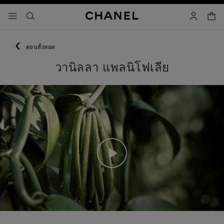
ใช้คอนทราสต์ระดับสูง
ตะกร้
เมนู - การนำทางหลัก
- การนำทางหลัก
ค้นหา
บัญชีผู้ใช้
‹
ตอนทั้งหมด
วานิลลา แพลนิโฟเลีย