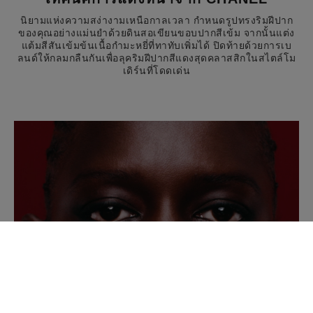
นิยามแห่งความสง่างามเหนือกาลเวลา กำหนดรูปทรงริมฝีปาก
ของคุณอย่างแม่นยำด้วยดินสอเขียนขอบปากสีเข้ม จากนั้นแต่ง
แต้มสีสันเข้มข้นเนื้อกำมะหยี่ที่ทาทับเพิ่มได้ ปิดท้ายด้วยการเบ
ลนด์ให้กลมกลืนกันเพื่อลุคริมฝีปากสีแดงสุดคลาสสิกในสไตล์โม
เดิร์นที่โดดเด่น