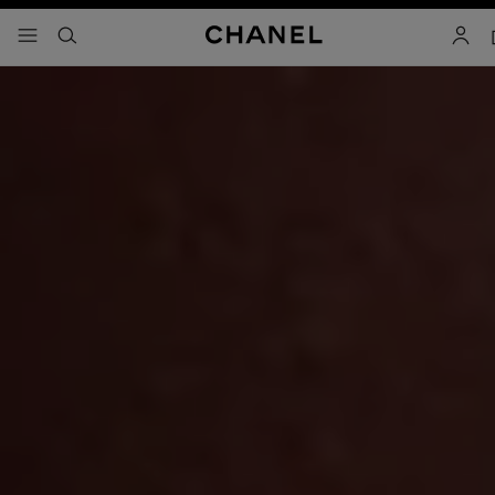
ใช้คอนทราสต์ระดับสูง
เมนู - การนำทางหลัก
- การนำทางหลัก
ค้นหา
บัญชีผ