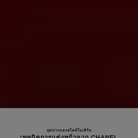
ลุคปากแดงสไตล์โมเดิร์น
เทคนิคการแต่งหน้าจาก CHANEL