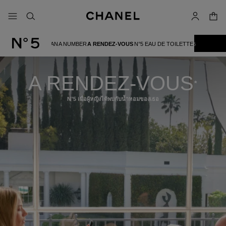
ใช้คอนทราสต์ระดับสูง
ตะกร้
เมนู - การนำทางหลัก
- การนำทางหลัก
ค้นหา
บัญชีผู้ใช้
A WOMAN
A NUMBER
A RENDEZ-VOUS
N°5 EAU DE TOILETTE
กลุ่มผลิตภัณฑ์ N°5
A RENDEZ-VOUS
*
N°5 เมื่อผู้หญิงได้พบกับน้ำหอมของเธอ