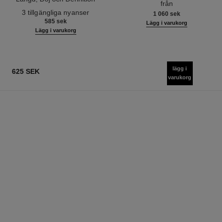
från
Ref. 190010
3 tillgängliga nyanser
1 060 sek
585 sek
Lägg i varukorg
Lägg i varukorg
lägg i
625 SEK
varukorg