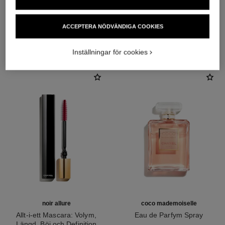
ACCEPTERA NÖDVÄNDIGA COOKIES
DEN PERFEKTA KOMBINATIONEN
Inställningar för cookies
noir allure
coco mademoiselle
Allt-i-ett Mascara: Volym,
Eau de Parfym Spray
Längd, Böj och Definition
Ref. 116520