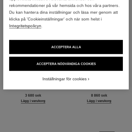
rekommendationer på vår hemsida och hos våra partners.
Du kan hantera dina inställningar och läsa mer genom att
klicka på 'Cookieinställningar' och när som helst i
Integritetspolicyn
.
ACCEPTERA ALLA
ACCEPTERA NÖDVÄNDIGA COOKIES
sublimage le sérum yeux
sublimage l'extrait de nuit
Inställningar för cookies
Ultimat Ögonserum:
Det Ultimata Reparerande
Revitaliserar och Illuminerar
Nattkoncentratet
Ref. 147960
Ref. 144870
3 680 sek
8 860 sek
Lägg i varukorg
Lägg i varukorg