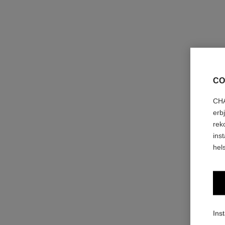
CO
CHA
erb
rek
ins
hels
Inst