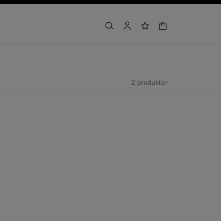
varukorg
sök
konto
önskelista
2 produkter