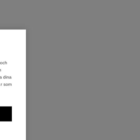
 och
h
a dina
är som