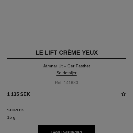
LE LIFT CRÈME YEUX
Jämnar Ut – Ger Fasthet
Se detaljer
Ref. 141680
1 135 SEK
STORLEK
15 g
LÄGG I VARUKORG