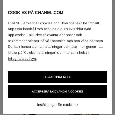
solskydd och mister
mot föroreningar
COOKIES PÅ CHANEL.COM
CHANEL använder cookies och liknande tekniker för att
anpassa innehåll och erbjuda dig en skräddarsydd
upplevelse, inklusive relevanta annonser och
rekommendationer på vår hemsida och hos våra partners.
4
/
4
Du kan hantera dina inställningar och läsa mer genom att
klicka på 'Cookieinställningar' och när som helst i
DEN PERFEKTA KOMBINATIONEN
Integritetspolicyn
.
ACCEPTERA ALLA
ACCEPTERA NÖDVÄNDIGA COOKIES
Inställningar för cookies