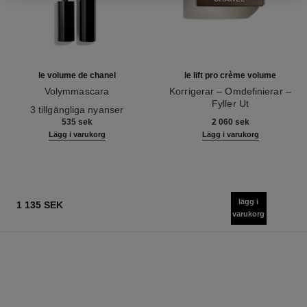
le volume de chanel
le lift pro crème volume
Volymmascara
Korrigerar – Omdefinierar –
Ref. 191410
Fyller Ut
3 tillgängliga nyanser
Ref. 141740
535 sek
2 060 sek
Lägg i varukorg
Lägg i varukorg
lägg i
1 135 SEK
varukorg