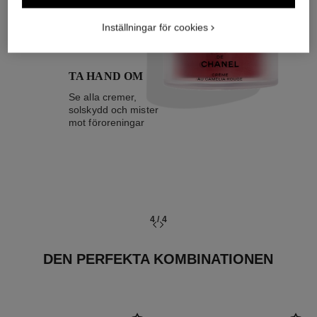
04
Inställningar för cookies
TA HAND OM
Se alla cremer,
solskydd och mister
mot föroreningar
4
/
4
DEN PERFEKTA KOMBINATIONEN