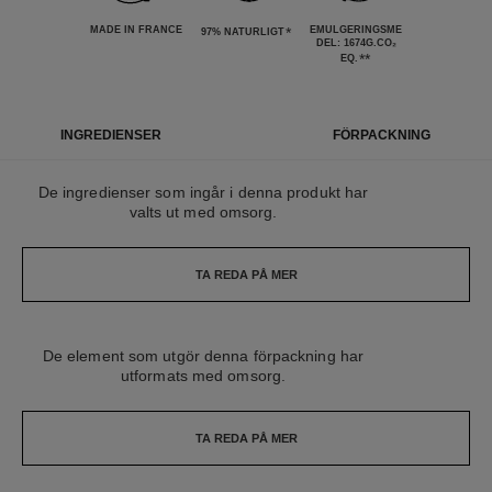
MADE IN FRANCE
*
EMULGERINGSME
97% NATURLIGT
DEL: 1674G.CO₂
**
EQ.
INGREDIENSER
FÖRPACKNING
De ingredienser som ingår i denna produkt har
valts ut med omsorg.
TA REDA PÅ MER
De element som utgör denna förpackning har
utformats med omsorg.
TA REDA PÅ MER