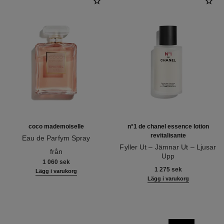
coco mademoiselle
n°1 de chanel essence lotion
revitalisante
Eau de Parfym Spray
Ref. 116520
Fyller Ut – Jämnar Ut – Ljusar
från
Upp
1 060 sek
Ref. 140650
1 275 sek
Lägg i varukorg
Lägg i varukorg