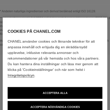
* Andelen naturliga ingredienser och derivat beräknad enligt ISO 16128.
Tillbaka till titel↩
** Uppskattning gjord i Juli 2024 enligt den metod som publicerades av IPCC 2013
och ISO 14067-standarden. Analysens omfattning: tillverkning av kosmetiska
ingredienser och förpackningskomponenter, produktion, distribution, användning
av produkten (om det är relevant för produkten) och slutanvändning av
COOKIES PÅ CHANEL.COM
förpackningen. Metodik kontrollerad av Bureau Veritas.
Tillbaka till titel↩
Avsnittet I HJÄRTAT AV PRODUKTEN bygger på information som samlades in och
CHANEL använder cookies och liknande tekniker för att
validerades i juli 2024.
anpassa innehåll och erbjuda dig en skräddarsydd
upplevelse, inklusive relevanta annonser och
rekommendationer på vår hemsida och hos våra partners.
Du kan hantera dina inställningar och läsa mer genom att
klicka på 'Cookieinställningar' och när som helst i
den specifika rutinen
Integritetspolicyn
.
ACCEPTERA ALLA
ACCEPTERA NÖDVÄNDIGA COOKIES