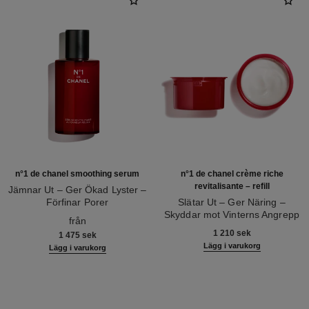
n°1 de chanel smoothing serum
n°1 de chanel crème riche
revitalisante – refill
Jämnar Ut – Ger Ökad Lyster –
Förfinar Porer
Slätar Ut – Ger Näring –
Ref. 140895
Skyddar mot Vinterns Angrepp
från
Ref. 140025
1 210 sek
1 475 sek
Lägg i varukorg
Lägg i varukorg