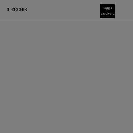
lägg i
1 410 SEK
varukorg