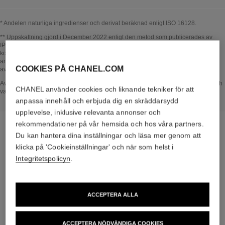
* Andelen naturliga ingredienser och derivat beräknad enligt ISO 16128.
Tillbaka till titel↩
** Uppskattning gjord i December 2022 enligt den metod som publicerades av
IPCC 2013 och ISO 14067-standarden. Analysens omfattning: tillverkning av
kosmetiska ingredienser och förpackningskomponenter, produktion, distribution,
användning av produkten (om det är relevant för produkten) och slutanvändning
COOKIES PÅ CHANEL.COM
av förpackningen. Metodik kontrollerad av Bureau Veritas.
Tillbaka till titel↩
Avsnittet I HJÄRTAT AV PRODUKTEN bygger på information som samlades in och
CHANEL använder cookies och liknande tekniker för att
validerades i december 2022.
anpassa innehåll och erbjuda dig en skräddarsydd
upplevelse, inklusive relevanta annonser och
rekommendationer på vår hemsida och hos våra partners.
Du kan hantera dina inställningar och läsa mer genom att
klicka på 'Cookieinställningar' och när som helst i
den specifika rutinen
Integritetspolicyn
.
ACCEPTERA ALLA
ACCEPTERA NÖDVÄNDIGA COOKIES