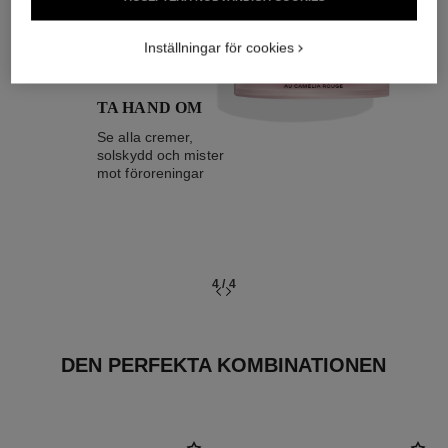
04
Inställningar för cookies
TA HAND OM
Se alla cremer,
solskydd och mister
mot föroreningar
4
/
4
DEN PERFEKTA KOMBINATIONEN