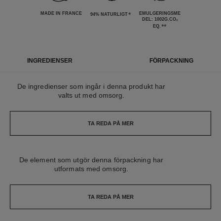
MADE IN FRANCE
*
EMULGERINGSME
94% NATURLIGT
DEL: 1002G.CO₂
**
EQ.
INGREDIENSER
FÖRPACKNING
De ingredienser som ingår i denna produkt har
valts ut med omsorg.
TA REDA PÅ MER
De element som utgör denna förpackning har
utformats med omsorg.
TA REDA PÅ MER