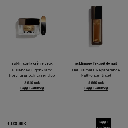
sublimage la crème yeux
sublimage l'extrait de nuit
Fulländad Ögonkräm:
Det Ultimata Reparerande
Föryngrar och Lyser Upp
Nattkoncentratet
Ref. 147900
Ref. 144870
2 810 sek
8 860 sek
Lägg i varukorg
Lägg i varukorg
lägg i
4 120 SEK
varukorg