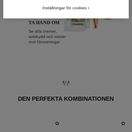
Inställningar för cookies
TA HAND OM
Se alla cremer,
solskydd och mister
mot föroreningar
4
/
4
DEN PERFEKTA KOMBINATIONEN