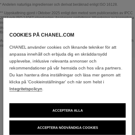
* Andelen naturliga ingredienser och derivat beräknad enligt ISO 16128.
Tillbaka till titel↩
** Uppskattning gjord i Oktober 2025 enligt den metod som publicerades av IPCC
2013 och ISO 14067-standarden. Analysens omfattning: tillverkning av kosmetiska
ingredienser och förpackningskomponenter, produktion, distribution, användning
av produkten (om det är relevant för produkten) och slutanvändning av
förpackningen. Metodik kontrollerad av Bureau Veritas.
COOKIES PÅ CHANEL.COM
Tillbaka till titel↩
Avsnittet I HJÄRTAT AV PRODUKTEN bygger på information som samlades in och
validerades i oktober 2025.
CHANEL använder cookies och liknande tekniker för att
anpassa innehåll och erbjuda dig en skräddarsydd
upplevelse, inklusive relevanta annonser och
rekommendationer på vår hemsida och hos våra partners.
Du kan hantera dina inställningar och läsa mer genom att
klicka på 'Cookieinställningar' och när som helst i
den specifika rutinen
Integritetspolicyn
.
ACCEPTERA ALLA
04
ACCEPTERA NÖDVÄNDIGA COOKIES