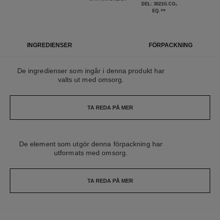
DEL: 3021G.CO₂
**
EQ.
INGREDIENSER
FÖRPACKNING
De ingredienser som ingår i denna produkt har
valts ut med omsorg.
TA REDA PÅ MER
De element som utgör denna förpackning har
utformats med omsorg.
TA REDA PÅ MER