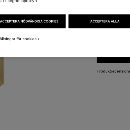
t i
Integritetspolicyn
.
Ref. 133060
4 180 SEK
ACCEPTERA NÖDVÄNDIGA COOKIES
ACCEPTERA ALLA
STORLEK
ällningar för cookies
50 ml
Produktrecension