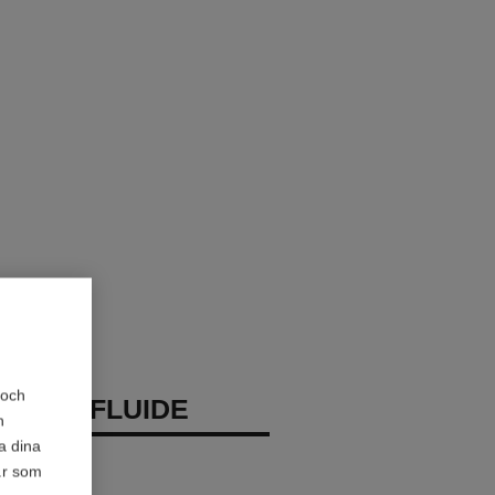
 och
GE LE FLUIDE
h
a dina
nsiktet
är som