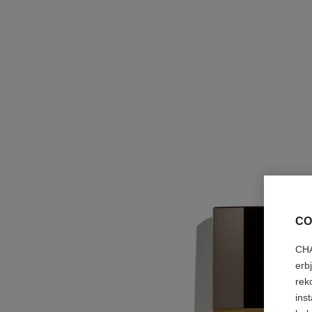
CO
CHA
erb
rek
ins