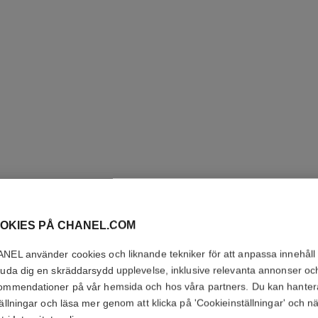
OKIES PÅ CHANEL.COM
NEL använder cookies och liknande tekniker för att anpassa innehåll
SUBLIMA
juda dig en skräddarsydd upplevelse, inklusive relevanta annonser oc
ommendationer på vår hemsida och hos våra partners. Du kan hanter
Vårdprodukt För A
tällningar och läsa mer genom att klicka på 'Cookieinställningar' och n
Se detaljer